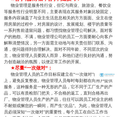
物业管理是服务性行业，但它与商业、旅游业、餐饮业
等服务性行业明显不同，主要表现在其服务对象比较固定，
服务内容涵盖了与业主生活息息相关的方方面面。业主在使
用房屋的过程中，对房屋的设计、发展规划、楼宇的质量等
一系列售前遗留问题，都习惯找物业管理公司解决。面对客
户的抱怨、不满，物业管理公司的员工一方面要耐心向客户
解释清楚情况，另一方面需主动地与有关责任部门联系、沟
通，使问题得到合理解决。面对不同年龄、不同层次的业
主，物业管理人员要因人而异，和他们进行良好的沟通，努
力创造融洽的氛围，以便正常工作的开展。
★
尽量“一次做对”：
物业管理人员的工作目标应建立在“一次做对”的基点
上，避免反复整改。物业管理人员每时每刻都在向用户提供
服务，这种服务是一种无形的产品，它不同于工厂生产的产
品，可以有质检部门把关，不合格的返工，直到合格再出
厂。物业管理人员生产的产品，往往可以因员工对业主的稍
不耐烦或懈怠的一瞬间，而产生“次品”。为此，物业管理人
员必须深知“一次做对”的重要性，每个员工在自己工作当